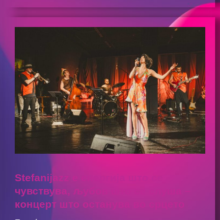
Stefanijazz е енергија што се
чувствува, љубов што се слуша –
концерт што останува во срцето