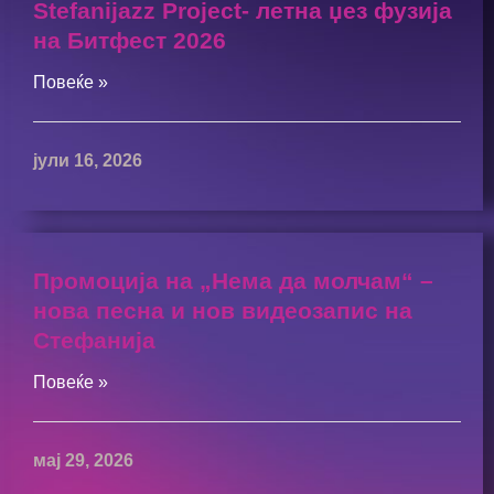
Stefanijazz Project- летна џез фузија
на Битфест 2026
Повеќе »
јули 16, 2026
Промоција на „Нема да молчам“ –
нова песна и нов видеозапис на
Стефанија
Повеќе »
мај 29, 2026