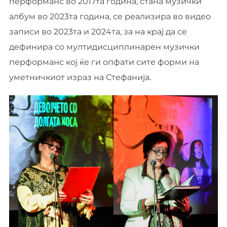
перформанс во 2017та година, стана музички
албум во 2023та година, се реализира во видео
записи во 2023та и 2024та, за на крај да се
дефинира со мултидисциплинарен музички
перформанс кој ќе ги опфати сите форми на
уметничкиот израз на Стефанија.