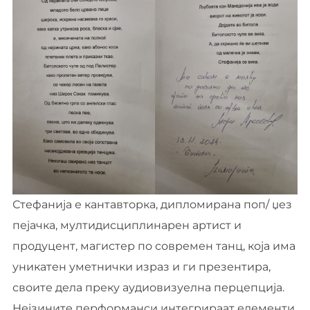
Стефанија е кантавторка, дипломирана поп/ џез
пејачка, мултидисциплинарен артист и
продуцент, магистер по современ танц, која има
уникатен уметнички израз и ги презентира,
своите дела преку аудиовизуелна перцепција.
Нејзините перформанси интегрираат елементи