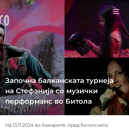
Skip
to
TOGG
content
Започна балканската турнеја
на Стефанија со музички
перформанс во Битола
На 13.11.2024 во Камарите, пред битолската