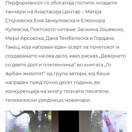
Перформансот го збогатија гостите: младите
танчери на Анастасија Центар – Матеја
Стојчевска, Ема Јанкуловска и Елеонора
Кулевска; Поетското читање: Јасмина Јошевска,
Мери Арсовска, Дана Тембелеска и Гордана
Такец, која направи еден осврт за почетокот и
создавањето на ова дело, како расказ „Девојчето
со двете долги плетенчиња“ во книгата „Го
љубам животот“ од група автори, кој беше
награден пред точно десет години, во
конкуренција на многу познати писатели,
телевизиски уредници, новинари.