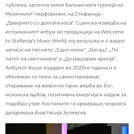
публика, започна мини балканската турнеја на
Музичкиот перформанс на Стефанија –
„Девојчето со долгата коса“. Сценска изведба на
истоимениот албум во продукција на Welcome
to Stefanija’s Music World, кој вклучува и 4 видео
записи на песните: „Едно моме“, „Бегаш“, „По
патот на светлината“ и „Да раширам крилја“.
Албумот беше издаден во 2023та година и е
обележан со теми за самооткривање,
откривање на животни тајни, верба во Бог,
исконска љубов, позитивна енергија и надеж за
подобро утре. Костимите ги креираше, модната
дизајнерка Анастасија Зулевска.