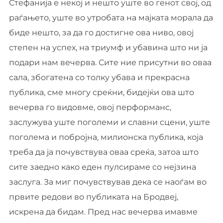
Стефанија е некој и нешто уште во генот свој, од
раѓањето, уште во утробата на мајката морала да
биде нешто, за да го достигне ова ниво, овој
степен на успех, на триумф и убавина што ни ја
подари нам вечерва. Сите ние присутни во оваа
сала, збогатена со толку убава и прекрасна
публика, сме многу среќни, бидејќи ова што
вечерва го видовме, овој перформанс,
заслужува уште поголеми и славни сцени, уште
поголема и побројна, милионска публика, која
треба да ја почувствува оваа среќа, затоа што
сите заедно како еден пулсираме со нејзина
заслуга. За миг почувствував дека се наоѓам во
првите редови во публиката на Бродвеј,
искрена да бидам. Пред нас вечерва имавме