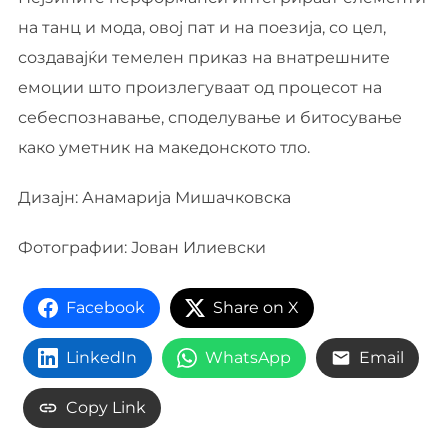
на танц и мода, овој пат и на поезија, со цел,
создавајќи темелен приказ на внатрешните
емоции што произлегуваат од процесот на
себеспознавање, споделување и битосување
како уметник на македонското тло.
Дизајн: Анамарија Мишачковска
Фотографии: Јован Илиевски
Facebook
Share on X
LinkedIn
WhatsApp
Email
Copy Link