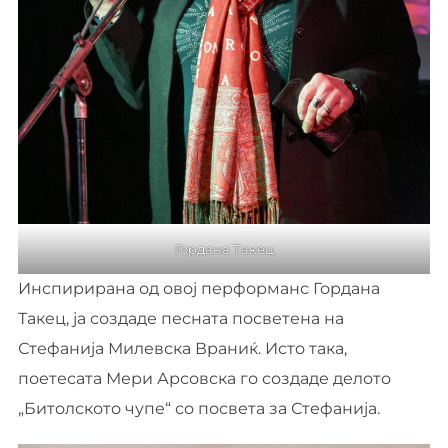
Гордана Такец
Инспирирана од овој перформанс Гордана
Такец, ја создаде песната посветена на
Стефанија Милевска Враниќ. Исто така,
поетесата Мери Арсовска го создаде делото
„Битолското чупе“ со посвета за Стефанија.