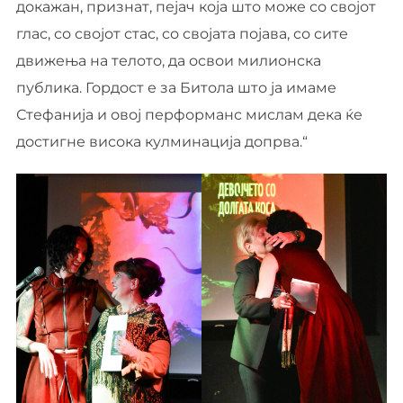
докажан, признат, пејач која што може со својот
глас, со својот стас, со својата појава, со сите
движења на телото, да освои милионска
публика. Гордост е за Битола што ја имаме
Стефанија и овој перформанс мислам дека ќе
достигне висока кулминација допрва.“