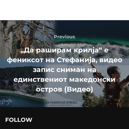
Post
navigation
Previous
Previous
„Да раширам крилја“ е
фениксот на Стефанија, видео
запис сниман на
единствениот македонски
остров (Видео)
FOLLOW