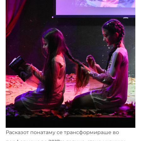
Расказот понатаму се трансформираше во