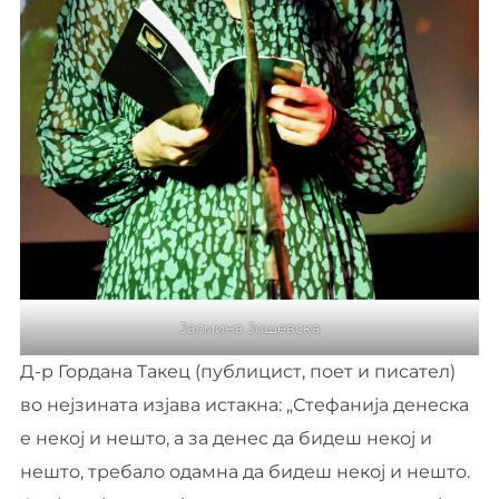
Јасмина Јошевска
Д-р Гордана Такец (публицист, поет и писател)
во нејзината изјава истакна: „Стефанија денеска
е некој и нешто, а за денес да бидеш некој и
нешто, требало одамна да бидеш некој и нешто.