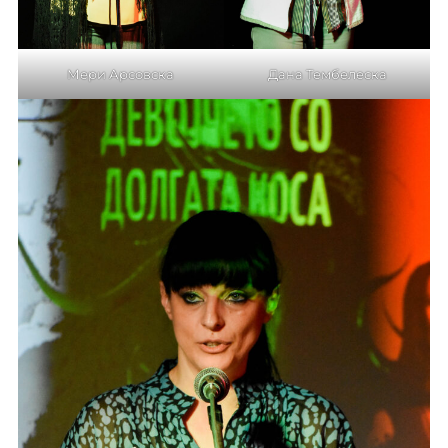
Мери Арсовска
Дана Тембелеска