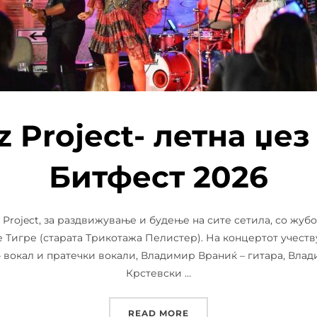
z Project- летна џез
Битфест 2026
zz Project, за раздвижување и будење на сите сетила, со жуб
е Тигре (старата Трикотажа Пелистер). На концертот учест
 – вокал и пратечки вокали, Владимир Враниќ – гитара, Вла
Крстевски …
“STEFANIJAZZ PROJECT-
READ MORE