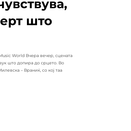
 чувствува,
церт што
 Music World Вчера вечер, сцената
вук што допира до срцето. Во
илевска – Враниќ, со кој таа
ИЈА ШТО СЕ ЧУВСТВУВА, ЉУБОВ ШТО СЕ СЛУША – КОНЦЕРТ