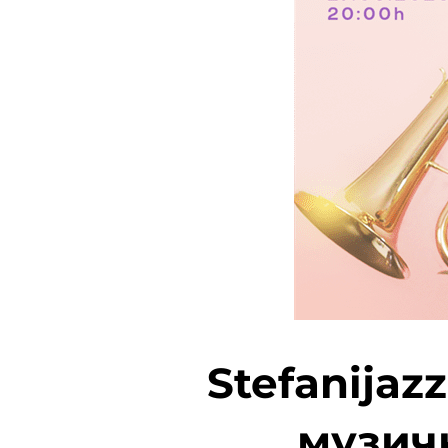
Stefanijaz
музич