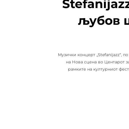
Stefanijaz
љубов ш
Музички концерт „Stefanijazz“, п
на Нова сцена во Центарот з
рамките на културниот фести