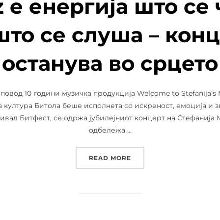
z е енергија што се
то се слуша – кон
останува во срцето
о повод 10 години музичка продукција Welcome to Stefanija’s
а култура Битола беше исполнета со искреност, емоција и з
вал Битфест, се одржа јубилејниот концерт на Стефанија М
одбележа …
“STEFANIJAZZ Е ЕНЕРГ
READ MORE