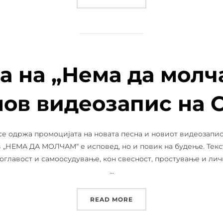
 на „Нема да молча
нов видеозапис на 
 се одржа промоцијата на новата песна и новиот видеозапис
 „НЕМА ДА МОЛЧАМ“ е исповед, но и повик на будење. Текс
оглавост и самоосудување, кон свесност, простување и личн
…
“ПРОМОЦИЈА НА „НЕМА
READ MORE