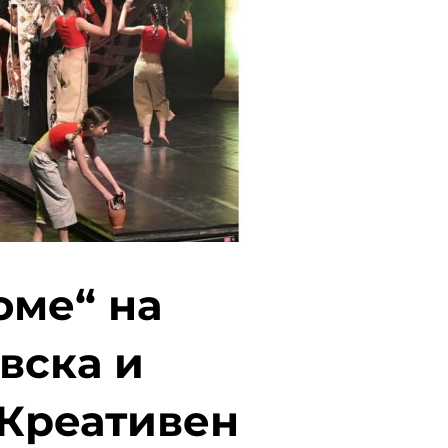
оме“ на
вска и
 Креативен