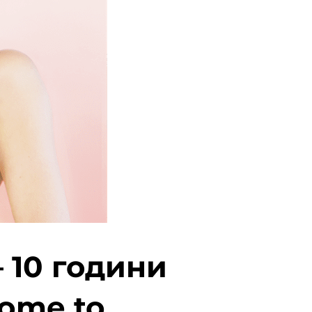
– 10 години
ome to