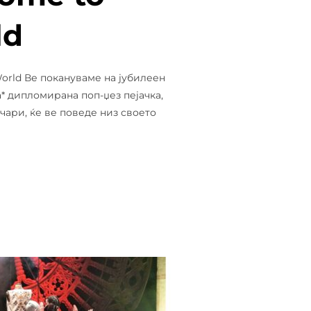
ld
 World Ве покануваме на јубилеен
a* дипломирана поп-џез пејачка,
чари, ќе ве поведе низ своето
Н КОНЦЕРТ – 10 ГОДИНИ МУЗИЧКА ПРОДУКЦИЈА WELCOME T