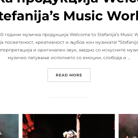
tefanija’s Music Wor
 10 години музичка продукција Welcome to Stefanija’s Music
а посветеност, креативност и љубов кон музиката! *Stefanij
терпретација и оригинален звук, заедно со искусните музи
музичко патување исполнето со емоции, слобода и …
“STEFANIJAZZ ЈУБИЛЕЕ
READ MORE