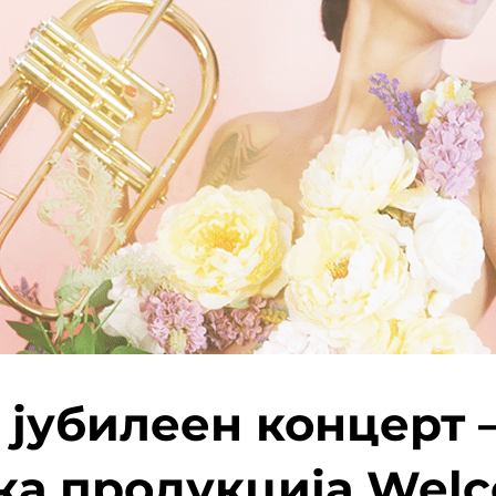
z јубилеен концерт 
ка продукција Welc