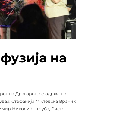
 фузија на
орот на Драгорот, се одржа во
вуваа: Стефанија Милевска Враниќ
димир Николиќ – труба, Ристо
 ЛЕТНА ЏЕЗ ФУЗИЈА НА БИТФЕСТ 2026”