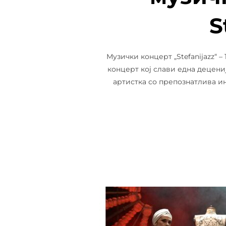
S
Музички концерт „Stefanijazz“ –
концерт кој слави една децениј
артистка со препознатлива ин