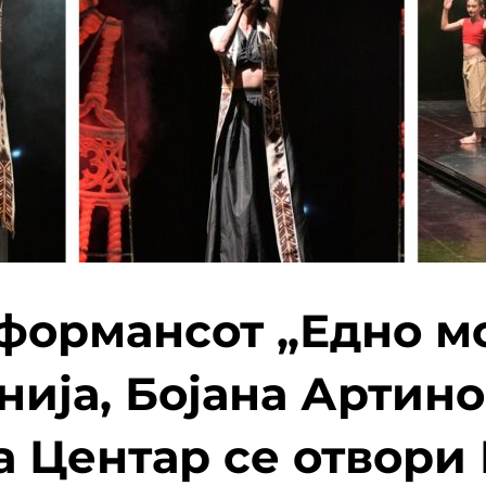
формансот „Едно м
нија, Бојана Артино
а Центар се отвори