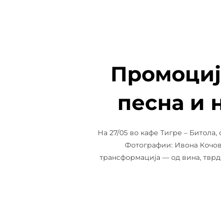
Промоција
песна и 
На 27/05 во кафе Тигре – Битола,
Фотографии: Ивона Кочов
трансформација — од вина, тврд