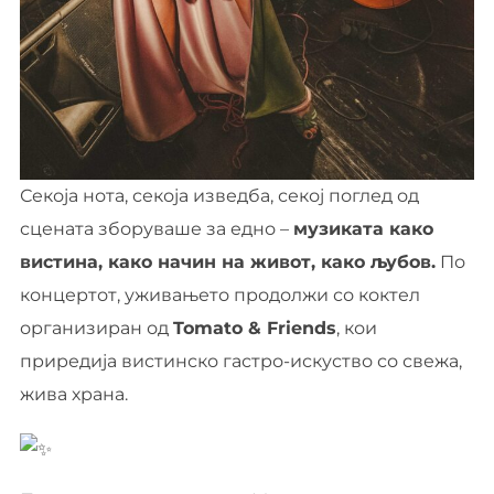
Секоја нота, секоја изведба, секој поглед од
сцената зборуваше за едно –
музиката како
вистина, како начин на живот, како љубов.
По
концертот, уживањето продолжи со коктел
организиран од
Tomato & Friends
, кои
приредија вистинско гастро-искуство со свежа,
жива храна.