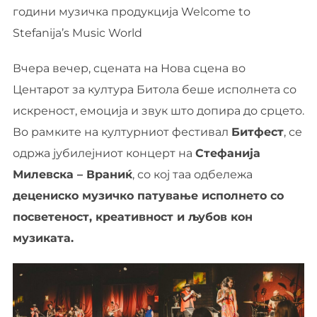
години музичка продукција Welcome to
Stefanija’s Music World
Вчера вечер, сцената на Нова сцена во
Центарот за култура Битола беше исполнета со
искреност, емоција и звук што допира до срцето.
Во рамките на културниот фестивал
Битфест
, се
одржа јубилејниот концерт на
Стефанија
Милевска – Враниќ
, со кој таа одбележа
децениско музичко патување исполнето со
посветеност, креативност и љубов кон
музиката.