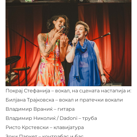
Покрај Стефанија – вокал, на сцената настапија и:
Билјана Трајковска – вокал и пратечки вокали
Владимир Враниќ – гитара
Владимир Николиќ / Dadoni – труба
Ристо Крстевски – клавијатура
Зоки Паркет – контрабас и бас