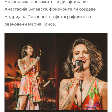
Артиновска, костимите ги дизајнираше
Анастасија Зулевска, фризурите ги создаде
Андријана Петровска, а фотографиите ги
овековечи Ивона Кочов.