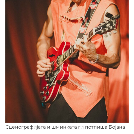
Сценографијата и шминката ги потпиша Бојана