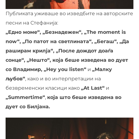
Публиката уживаше во изведбите на авторските
песни на Стефанија:
„Едно моме“, „Безнадежен“, „The moment is
now“, „По патот на светлината“, „Бегаш“, „Да
раширам крилја“, „После дождот доаѓа
сонце“, „Нешто“, која беше изведена во дует
со Владимир, „Hey you listen“
и
„Малку
љубов“
, како и во интерпретации на
безвременски класици како
„At Last“
и
„Summertime“
,
која што беше изведена во
дует со Билјана.