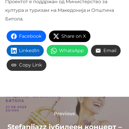
Проектот е поддржан од Министерство за
култура и туризам на Македонија и Општина
Битола.
Facebook
Share on X
LinkedIn
WhatsApp
Email
Copy Link
Навигација
на
Previous
Previous
напис
Stefanijazz јубилеен концерт –