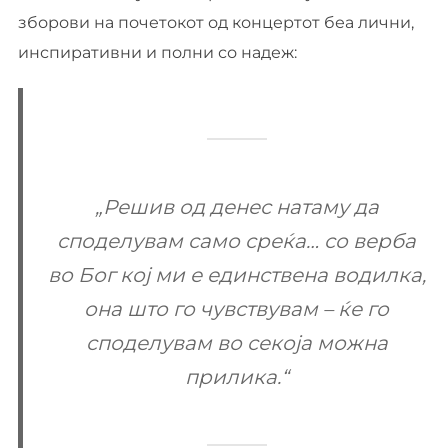
зборови на почетокот од концертот беа лични,
инспиративни и полни со надеж:
„Решив од денес натаму да
споделувам само среќа… со верба
во Бог кој ми е единствена водилка,
она што го чувствувам – ќе го
споделувам во секоја можна
прилика.“