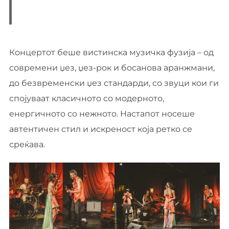
Концертот беше вистинска музичка фузија – од
современи џез, џез-рок и босанова аранжмани,
до безвременски џез стандарди, со звуци кои ги
спојуваат класичното со модерното,
енергичното со нежното. Настапот носеше
автентичен стил и искреност која ретко се
среќава.