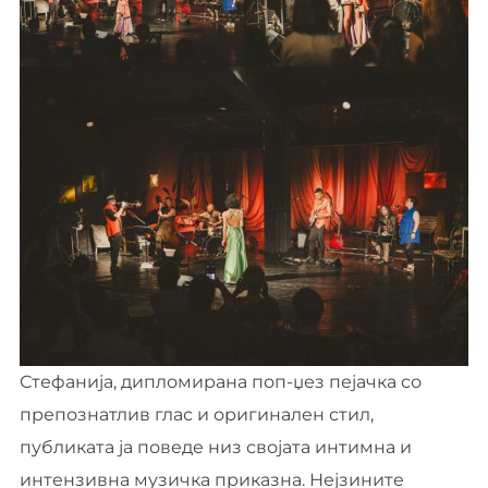
Стефанија, дипломирана поп-џез пејачка со
препознатлив глас и оригинален стил,
публиката ја поведе низ својата интимна и
интензивна музичка приказна. Нејзините