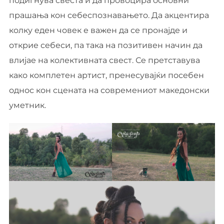
подигнува свеста и да провоцира основни
прашања кон себеспознавањето. Да акцентира
колку еден човек е важен да се пронајде и
открие себеси, па така на позитивен начин да
влијае на колективната свест. Се претставува
како комплетен артист, пренесувајќи посебен
однос кон сцената на современиот македонски
уметник.