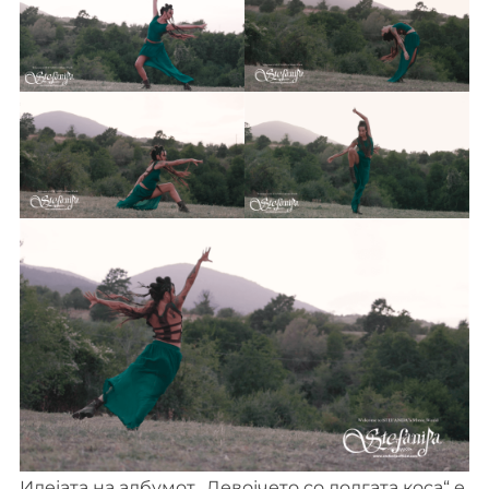
Идејата на албумот „Девојчето со долгата коса“ е