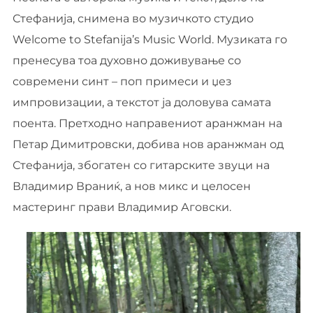
Стефанија, снимена во музичкото студио
Welcome to Stefanija’s Music World. Музиката го
пренесува тоа духовно доживување со
современи синт – поп примеси и џез
импровизации, а текстот ја доловува самата
поента. Претходно направениот аранжман на
Петар Димитровски, добива нов аранжман од
Стефанија, збогатен со гитарските звуци на
Владимир Враниќ, а нов микс и целосен
мастеринг прави Владимир Аговски.