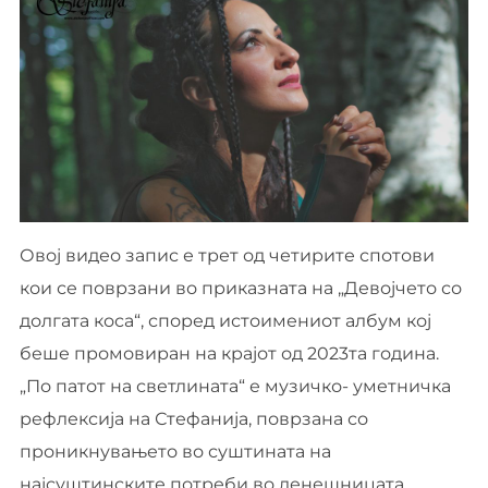
Овој видео запис е трет од четирите спотови
кои се поврзани во приказната на „Девојчето со
долгата коса“, според истоимениот албум кој
беше промовиран на крајот од 2023та година.
„По патот на светлината“ е музичко- уметничка
рефлексија на Стефанија, поврзана со
проникнувањето во суштината на
најсуштинските потреби во денешницата,