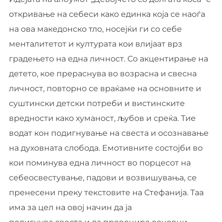
откривање на себеси како единка која се наоѓа
на ова македонско тло, носејќи ги со себе
менталитетот и културата кои влијаат врз
градењето на една личност. Со акцентирање на
детето, кое прераснува во возрасна и свесна
личност, повторно се враќаме на основните и
суштински детски потреби и вистинските
вредности како хуманост, љубов и среќа. Тие
водат кон подигнување на свеста и осознавање
на духовната слобода. Емотивните состојби во
кои поминува една личност во порцесот на
себеосвестување, падови и возвишувања, се
пренесени преку текстовите на Стефанија. Таа
има за цел на овој начин да ја