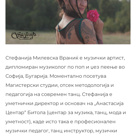
Стефанија Милевска Враниќ е музички артист,
дипломиран музиколог по поп и џез пеење во
Софија, Бугарија. Моментално посетува
Магистерски студии, отсек методологија и
педагогија на современ танц. Стефанија е
уметнички директор и основач на „Анастасија
Центар“ Битола (центар за музика, танц, мода и
уметност), каде исто така е професионален
музички педагог, танц инструктор, музички