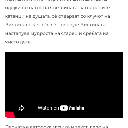
одејќи по патот на Светлината, затворените
катанци на душата, сè отвараат со клучот на
Вистината. Кога ќе сè пронајде Вистината,
настапува мудроста на старец и среќата на
чисто дете.
Песната е авторска музика и текст, дело на