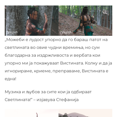
„Можеби е лудост упорно да го бараш патот на
светлината во овие чудни времиња, но сум
благодарна за издржливоста и вербата кои
упорно ми ја покажуваат Вистината. Колку и да ја
игнорираме, криеме, преправаме, Вистината е
една!
Музика и љубов за сите кои ја одбираат
Светлината!“ – изјавува Стефанија