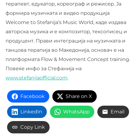
терапевт, едукатор, кореограф и режисер. Ја
формира музичката и видео продукција
Welcome to Stefanija’s Music World, каде издава
авторска музика и е композитор, тексописец и
продуцент. Прави интеграција на музичката и
танцова терапија во Македонија, основач е на
платформата Flow & Movement Concept training.
Повеќе инфо за Стефанија на
www.stefanijaofficial.com
.
Facebook
Share on X
LinkedIn
WhatsApp
Email
Copy Link