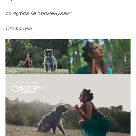
со љубов ќе променувам“
Стефанија