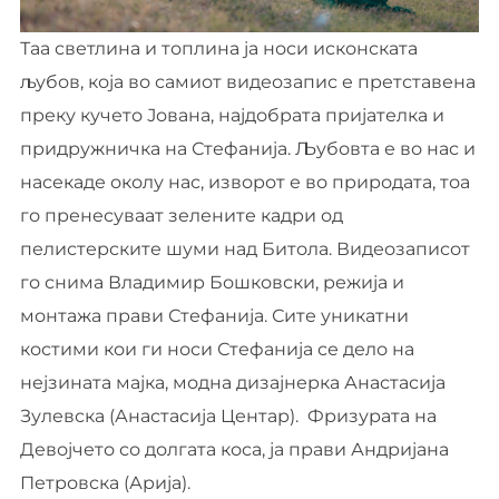
Таа светлина и топлина ја носи исконската
љубов, која во самиот видеозапис е претставена
преку кучето Јована, најдобрата пријателка и
придружничка на Стефанија. Љубовта е во нас и
насекаде околу нас, изворот е во природата, тоа
го пренесуваат зелените кадри од
пелистерските шуми над Битола. Видеозаписот
го снима Владимир Бошковски, режија и
монтажа прави Стефанија. Сите уникатни
костими кои ги носи Стефанија се дело на
нејзината мајка, модна дизајнерка Анастасија
Зулевска (Анастасија Центар). Фризурата на
Девојчето со долгата коса, ја прави Андријана
Петровска (Арија).