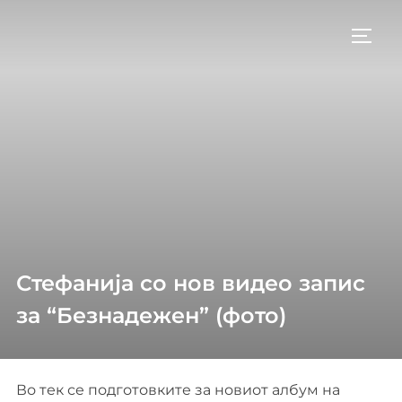
Skip
to
TOGG
content
Стефанија со нов видео запис
за “Безнадежен” (фото)
Во тек се подготовките за новиот албум на