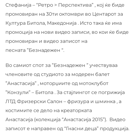
Стефанија – “Ретро > Перспектива” , кој ќе биде
промовиран на 30ти октомври во Центарот за
Култура Битола, Македонија . Исто така ќе има
промоција на нови видео записи, во кои ќе биде
промовиран и видео записот на
песната ”Безнадежен “.
Во самиот спот за ”Безнадежен ” учествуваа
членовите од студиото за модерен балет
”Анастасија” , моторџиите од мотоклубот
”Конзули” – Битола . За стајлингот се погрижија
ЛТД Фризерски Салон – фризура и шминка , а
костимите се дело на креаторката
Анастасија (колекција “Анастасија 2015”). Видео
записот е направен од “Гнасни деца” продукција.