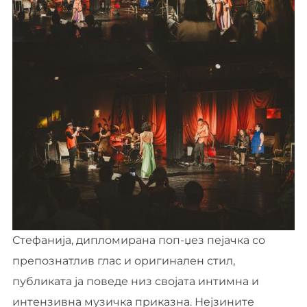
Стефанија, дипломирана поп-џез пејачка со
препознатлив глас и оригинален стил,
публиката ја поведе низ својата интимна и
интензивна музичка приказна. Нејзините