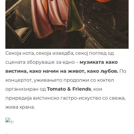
Секоја нота, секоја изведба, секој поглед од
сцената зборуваше за едно –
музиката како
вистина, како начин на живот, како љубов.
По
концертот, уживањето продолжи со коктел
организиран од
Tomato & Friends
, кои
приредија вистинско гастро-искуство со свежа,
жива храна.