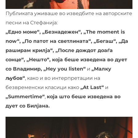
Публиката уживаше во изведбите на авторските
песни на Стефанија:
„Едно моме“, „Безнадежен“, „The moment is
now“, „По патот на светлината“, „Бегаш“, „Да
раширам крилја“, „После дождот доаѓа
сонце“, „Нешто“, која беше изведена во дует
со Владимир, „Hey you listen“
и
„Малку
љубов“
, како и во интерпретации на
безвременски класици како
„At Last“
и
„Summertime“
,
која што беше изведена во
дует со Билјана.