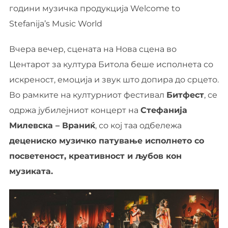
години музичка продукција Welcome to
Stefanija’s Music World
Вчера вечер, сцената на Нова сцена во
Центарот за култура Битола беше исполнета со
искреност, емоција и звук што допира до срцето.
Во рамките на културниот фестивал
Битфест
, се
одржа јубилејниот концерт на
Стефанија
Милевска – Враниќ
, со кој таа одбележа
децениско музичко патување исполнето со
посветеност, креативност и љубов кон
музиката.