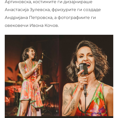
Артиновска, костимите ги дизајнираше
Анастасија Зулевска, фризурите ги создаде
Андријана Петровска, а фотографиите ги
овековечи Ивона Кочов.