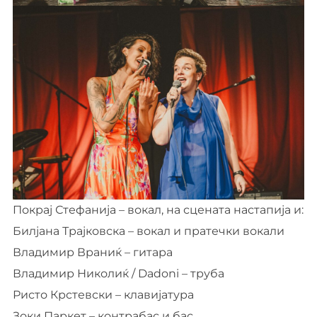
Покрај Стефанија – вокал, на сцената настапија и:
Билјана Трајковска – вокал и пратечки вокали
Владимир Враниќ – гитара
Владимир Николиќ / Dadoni – труба
Ристо Крстевски – клавијатура
Зоки Паркет – контрабас и бас