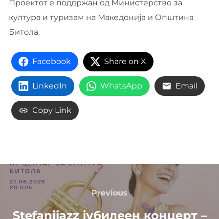
Проектот е поддржан од Министерство за
култура и туризам на Македонија и Општина
Битола.
Facebook
Share on X
LinkedIn
WhatsApp
Email
Copy Link
Post
navigation
Previous
Previous
Stefanijazz јубилеен концерт –