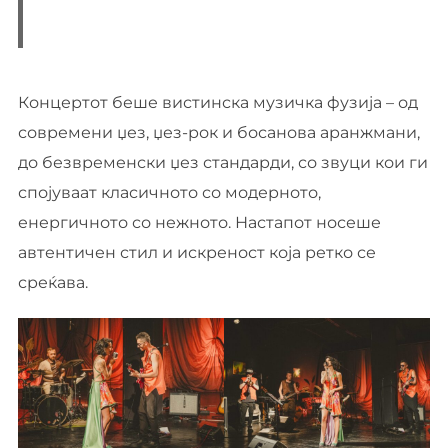
Концертот беше вистинска музичка фузија – од
современи џез, џез-рок и босанова аранжмани,
до безвременски џез стандарди, со звуци кои ги
спојуваат класичното со модерното,
енергичното со нежното. Настапот носеше
автентичен стил и искреност која ретко се
среќава.