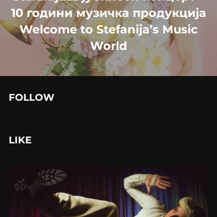
10 години музичка продукција
Welcome to Stefanija’s Music
World
FOLLOW
LIKE