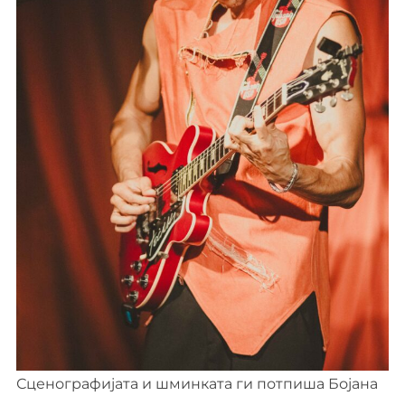
Сценографијата и шминката ги потпиша Бојана