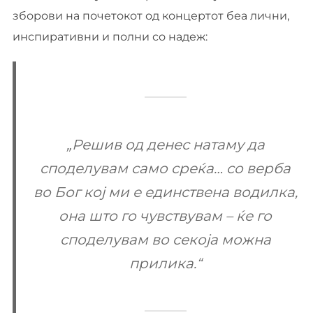
зборови на почетокот од концертот беа лични,
инспиративни и полни со надеж:
„Решив од денес натаму да
споделувам само среќа… со верба
во Бог кој ми е единствена водилка,
она што го чувствувам – ќе го
споделувам во секоја можна
прилика.“