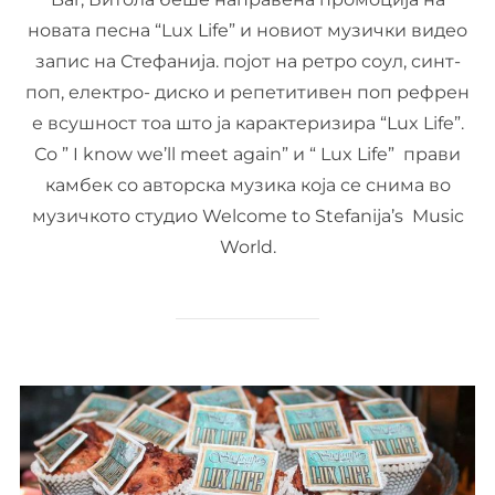
новата песна “Lux Life” и новиот музички видео
запис на Стефанија. појот на ретро соул, синт-
поп, електро- диско и репетитивен поп рефрен
е всушност тоа што ја карактеризира “Lux Life”.
Со ” I know we’ll meet again” и “ Lux Life” прави
камбек со авторска музика која се снима во
музичкото студио Welcome to Stefanija’s Music
World.