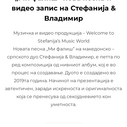
видео запис на Стефанија &
Владимир
Музичка и видео продукција – Welcome to
Stefanija’s Music World
Новата песна „Ми фалиш“ на македонско –
српското дуо Стефанија & Владимир, е петта по
ред композиција од нивниот албум, кој е во
процес на создавање. Дуото е создадено во
2019та година. Начинот на презентација е
автентичен, заради искреноста и оригиналноста
која се пренесува од секојдневието кон
уметноста.