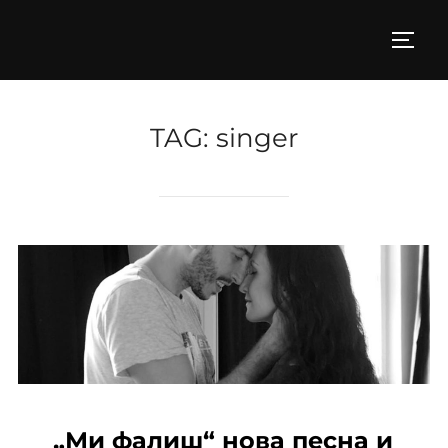
Skip
to
TOGG
content
TAG:
singer
„Ми фалиш“ нова песна и